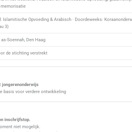
f memorisatie
 Islamitische Opvoeding & Arabisch · Doordeweeks: Koraanonderwi
au 3)
g as-Soennah, Den Haag
or de stichting verstrekt
t
jongerenonderwijs
he basis voor verdere ontwikkeling
n inschrijfstop.
moment niet mogelijk.