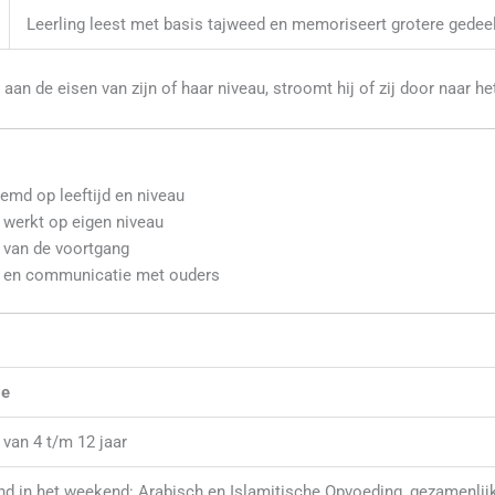
Leerling leest met basis tajweed en memoriseert grotere gedee
aan de eisen van zijn of haar niveau, stroomt hij of zij door naar he
emd op leeftijd en niveau
d werkt op eigen niveau
 van de voortgang
en communicatie met ouders
ie
 van 4 t/m 12 jaar
end in het weekend: Arabisch en Islamitische Opvoeding, gezamenlijk