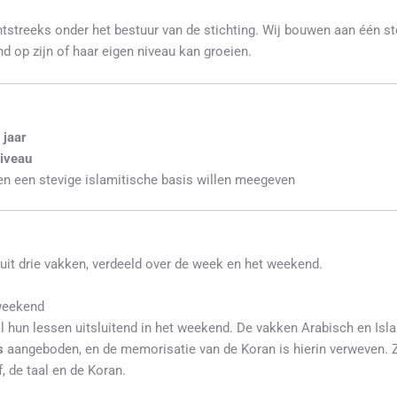
htstreeks onder het bestuur van de stichting. Wij bouwen aan één s
ind op zijn of haar eigen niveau kan groeien.
 jaar
iveau
en een stevige islamitische basis willen meegeven
uit drie vakken, verdeeld over de week en het weekend.
 weekend
al hun lessen uitsluitend in het weekend. De vakken Arabisch en Is
s
aangeboden, en de memorisatie van de Koran is hierin verweven. 
, de taal en de Koran.