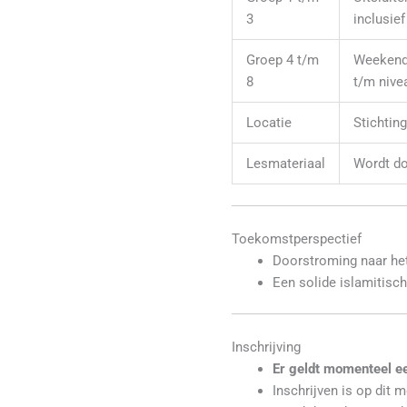
3
inclusie
Groep 4 t/m
Weekend:
8
t/m nive
Locatie
Stichtin
Lesmateriaal
Wordt do
Toekomstperspectief
Doorstroming naar he
Een solide islamitisc
Inschrijving
Er geldt momenteel ee
Inschrijven is op dit 