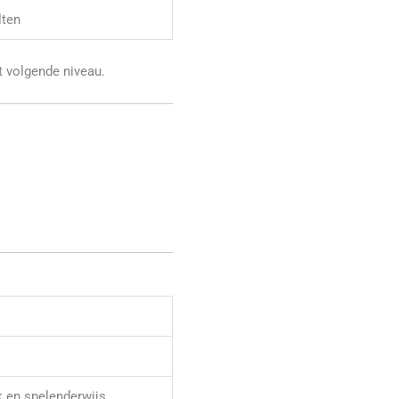
lten
t volgende niveau.
 en spelenderwijs,