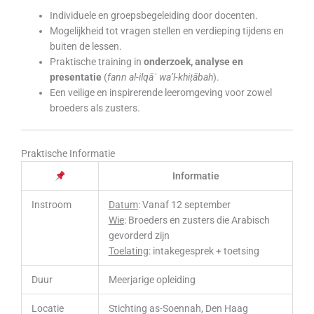
Individuele en groepsbegeleiding door docenten.
Mogelijkheid tot vragen stellen en verdieping tijdens en
buiten de lessen.
Praktische training in
onderzoek, analyse en
presentatie
(
fann al-ilqāʾ wa’l-khiṭābah
).
Een veilige en inspirerende leeromgeving voor zowel
broeders als zusters.
Praktische Informatie
Informatie
Instroom
Datum
: Vanaf 12 september
Wie
: Broeders en zusters die Arabisch
gevorderd zijn
Toelating
: intakegesprek + toetsing
Duur
Meerjarige opleiding
Locatie
Stichting as-Soennah, Den Haag