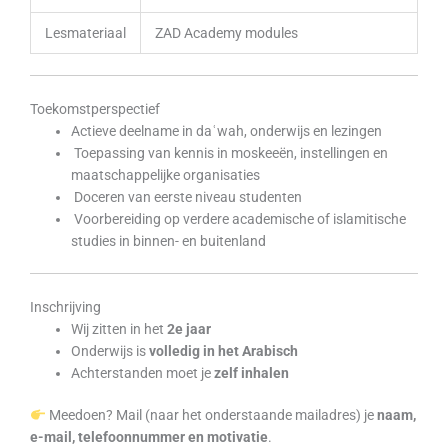
Lesmateriaal
ZAD Academy modules
Toekomstperspectief
Actieve deelname in daʿwah, onderwijs en lezingen
Toepassing van kennis in moskeeën, instellingen en
maatschappelijke organisaties
Doceren van eerste niveau studenten
Voorbereiding op verdere academische of islamitische
studies in binnen- en buitenland
Inschrijving
Wij zitten in het
2e jaar
Onderwijs is
volledig in het Arabisch
Achterstanden moet je
zelf inhalen
Meedoen? Mail (naar het onderstaande mailadres) je
naam,
e-mail, telefoonnummer en motivatie
.