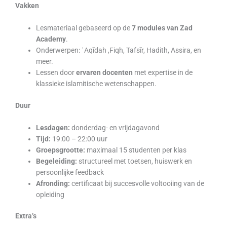
Vakken
Lesmateriaal gebaseerd op de
7 modules van Zad
Academy
.
Onderwerpen: ʿAqīdah ,Fiqh, Tafsīr, Hadith, Assira, en
meer.
Lessen door
ervaren docenten
met expertise in de
klassieke islamitische wetenschappen.
Duur
Lesdagen:
donderdag- en vrijdagavond
Tijd:
19:00 – 22:00 uur
Groepsgrootte:
maximaal 15 studenten per klas
Begeleiding:
structureel met toetsen, huiswerk en
persoonlijke feedback
Afronding:
certificaat bij succesvolle voltooiing van de
opleiding
Extra’s