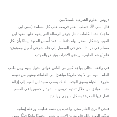
دروس العلوم الشرعية للمتقدّمين
قال النبي ﷺ: «طلب العلم فريضة على كل مسلم» (سنن ابن
ماجه). هذه الكلمات تمثل جوهر الرسالة التي يقوم عليها معهد ابن
القيم، وتشكل مصدر إلهام دائمًا لنا. فقد أُسس المعهد إيمانًا بأن لكل
مسلم في هولندا الحق في الوصول إلى علم شرعي أصيل وموثوق؛
علمٍ يُرشد القلوب، ويقوّي الأفراد، ويُنهض بالمجتمع.
في واقعنا الحالي يواجه كثير من الناس عوائق تحول بينهم وبين طلب
العلم: منهم من لا يجد طريقًا مباشرًا إلى العلماء، ومنهم من تعيقه
ظروف الحياة وضيق الوقت. لذلك يسعى معهد ابن القيم إلى إزالة
هذه العوائق من خلال تقديم دروس مباشرة و حضوريا في القسم
تُنقل فيها المعرفة بشكل منهجي وواضح.
فنحن لا نرى العلم مجرد واجب، بل نعمة عظيمة ورحلة إيمانية
تُعمِّق الصلة بالله ﷻ، وتزيد الإيمان، وتبني مجتمعًا واعيًا قويًّا. ومن