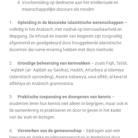
Voorbereiding op deelname aan het intellectuele en
maatschappelijke discours als moslim
1.
Opleiding in de klassieke islamitische wetenschappen –
volledig in het Arabisch, met nadruk op betrouwbaarheid en
diepgang. De inhoud en manier van lesgeven zijn zorgvuldig
afgestemd en goedgekeurd door hooggeleerde islamitische
docenten die ruime ervaring hebben met deze methode.
2.
Grondige beheersing van kernvakken
– zoals Fiqh, Tafsīr,
ʿAqīdah (al-ʿAqīdah aṣ-Ṣaḥīḥa), Hadith, Attarbiya al islamiya
(islamitisch opvoeding), Assira nabawya, usul alfikh, al kwai’id
alfikhiya en Arabisch grammatica.
3.
Praktische toepassing en doorgeven van kennis
–
studenten leren hun kennis niet alleen te begrijpen, maar ook in
de samenleving te praktiseren en door te geven in het kader
van daʿwah en lezingen.
4.
Versterken van de gemeenschap
– bijdragen aan een
bewuste en sterke moslimgemeenschap in Nederland door