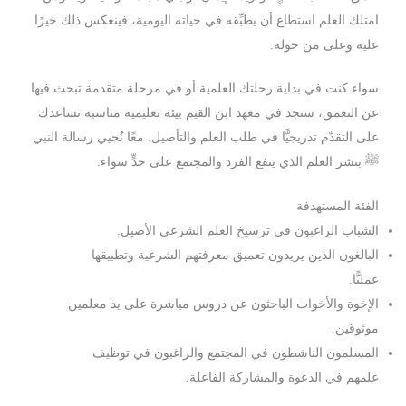
امتلك العلم استطاع أن يطبِّقه في حياته اليومية، فينعكس ذلك خيرًا
عليه وعلى من حوله.
سواء كنت في بداية رحلتك العلمية أو في مرحلة متقدمة تبحث فيها
عن التعمق، ستجد في معهد ابن القيم بيئة تعليمية مناسبة تساعدك
على التقدّم تدريجيًّا في طلب العلم والتأصيل. معًا نُحيي رسالة النبي
ﷺ بنشر العلم الذي ينفع الفرد والمجتمع على حدٍّ سواء.
الفئة المستهدفة
الشباب الراغبون في ترسيخ العلم الشرعي الأصيل.
البالغون الذين يريدون تعميق معرفتهم الشرعية وتطبيقها
عمليًّا.
الإخوة والأخوات الباحثون عن دروس مباشرة على يد معلمين
موثوقين.
المسلمون الناشطون في المجتمع والراغبون في توظيف
علمهم في الدعوة والمشاركة الفاعلة.