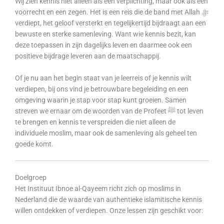
Wij zien kennis niet alleen als een verplichting, maar ook als een
voorrecht en een zegen. Het is een reis die de band met Allah ﷻ
verdiept, het geloof versterkt en tegelijkertijd bijdraagt aan een
bewuste en sterke samenleving. Want wie kennis bezit, kan
deze toepassen in zijn dagelijks leven en daarmee ook een
positieve bijdrage leveren aan de maatschappij.
Of je nu aan het begin staat van je leerreis of je kennis wilt
verdiepen, bij ons vind je betrouwbare begeleiding en een
omgeving waarin je stap voor stap kunt groeien. Samen
streven we ernaar om de woorden van de Profeet ﷺ tot leven
te brengen en kennis te verspreiden die niet alleen de
individuele moslim, maar ook de samenleving als geheel ten
goede komt.
Doelgroep
Het Instituut Ibnoe al-Qayeem richt zich op moslims in
Nederland die de waarde van authentieke islamitische kennis
willen ontdekken of verdiepen. Onze lessen zijn geschikt voor: